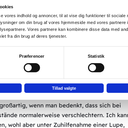
ookies
se vores indhold og annoncer, til at vise dig funktioner til sociale
m Februar 98. John Boel sagte anschließend z
oplysninger om din brug af vores hjemmeside med vores partnere i
ysepartnere. Vores partnere kan kombinere disse data med andr
en Eindruck haben, dass es zu einer Besserung
et fra din brug af deres tjenester.
zen. Ich konnte nach drei Wochen subjektiv
 kleine Besserung feststellen und habe die
Præferencer
Statistik
kupunkteur fortgesetzt. Im Mai 98 war ich fü
gehe ich alle vier Wochen zu einer
Tillad valgte
 feststellen, dass sich mein Sehvermögen
 großartig, wenn man bedenkt, dass sich bei
stände normalerweise verschlechtern. Ich kan
esen, wohl aber unter Zuhilfenahme einer Lupe,