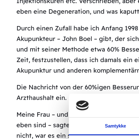
Injektionskuren etc. Verschrieben, aber 
eben eine Degeneration, und was kaputt i
Durch einen Zufall habe ich Anfang 1998
Akupunkteur – John Boel – gibt, der sic
und mit seiner Methode etwa 60% Besser
Zeit, festzustellen, dass ich damals ein 
Akupunktur und anderen komplementärme
Die Nachricht von der 60%igen Besseru
Arzthaushalt ein. Ich versicherte meiner 
Meine Frau – und da sieht man wieder, 
eben sind – sagte kurz: Fahren wir doch hi
Samtykke
nicht, war es ein schöner Urlaub in Dä