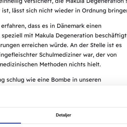
einhellig versichert, die Makula Degeneration 
st, lässt sich nicht wieder in Ordnung bringe
 erfahren, dass es in Dänemark einen
h speziell mit Makula Degeneration beschäftigt
ungen erreichen würde. An der Stelle ist es
eingefleischter Schulmediziner war, der von
dizinischen Methoden nichts hielt.
ng schlug wie eine Bombe in unseren
Frau, dass ich das für Scharlatanerie hielte.
wie klug und uns Männern überlegen, Frauen
n, hilft es, ist es ein großes Glück, hilft es
Detaljer
nemark. Ich habe mich der Behandlung