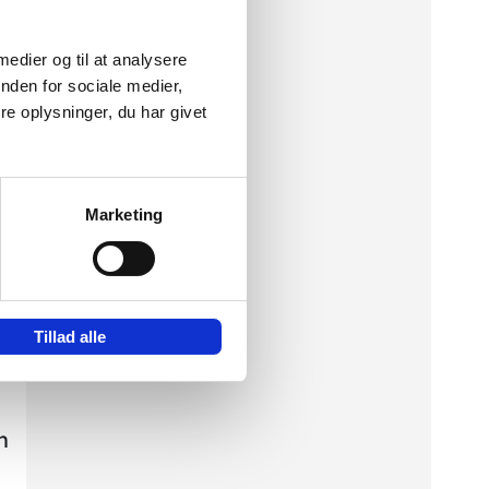
 medier og til at analysere
u
nden for sociale medier,
e oplysninger, du har givet
Marketing
r
Tillad alle
n