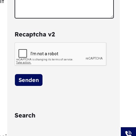
it
Recaptcha v2
s
Search
S