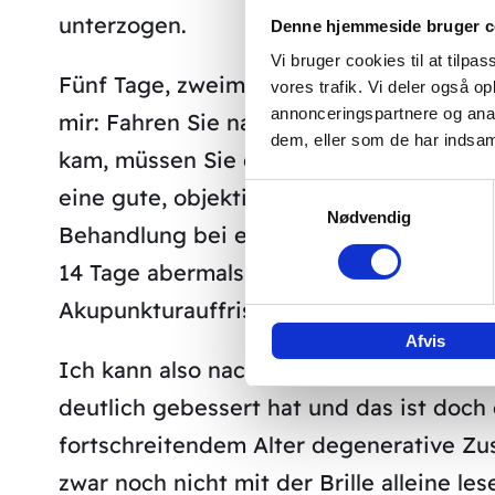
unterzogen.
Denne hjemmeside bruger c
Vi bruger cookies til at tilpas
Fünf Tage, zweimal täglich Akupunktur i
vores trafik. Vi deler også 
annonceringspartnere og anal
mir: Fahren Sie nach Hause. Wenn Sie d
dem, eller som de har indsaml
kam, müssen Sie die Behandlung fortset
Samtykkevalg
eine gute, objektiv an der Sehtafel eine
Nødvendig
Behandlung bei einem österreichischen A
14 Tage abermals bei John Boel. Seither 
Akupunkturauffrischung.
Afvis
Ich kann also nach einem Jahr dezidiert
deutlich gebessert hat und das ist doch
fortschreitendem Alter degenerative Zu
zwar noch nicht mit der Brille alleine l