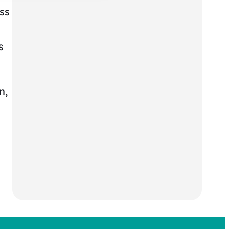
ss
s
n,