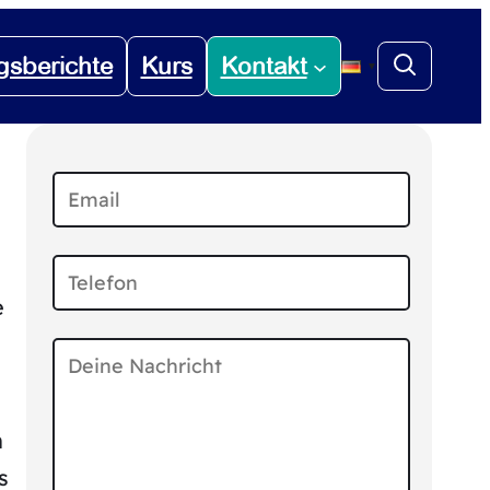
gsberichte
Kurs
Kontakt
▼
e
n
s