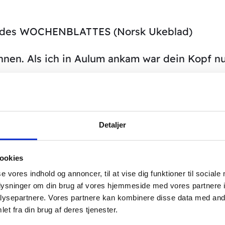
 des WOCHENBLATTES (Norsk Ukeblad)
nnen. Als ich in Aulum ankam war dein Kopf n
kteur John Boel hat ihr Nadeln in die Hände un
t Jahren kann sie Details erkennen.
Detaljer
el schelmisch an. Kristine hat ihre Tochter Gun
ookies
h Aulum ist der letzte Strohhalm. 1982
se vores indhold og annoncer, til at vise dig funktioner til sociale
 Jahre später begann das andere Auge ebenfal
oplysninger om din brug af vores hjemmeside med vores partnere i
nur davon träumen können, Zeitung zu lesen, zu
ysepartnere. Vores partnere kan kombinere disse data med andr
et fra din brug af deres tjenester.