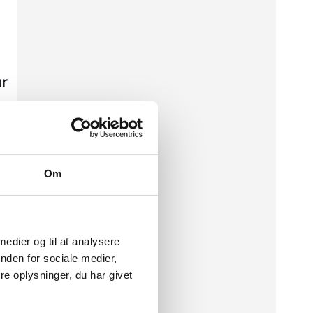
e
a
r
ur
c
h
d
f
Om
o
n
r
 medier og til at analysere
ls
:
nden for sociale medier,
e oplysninger, du har givet