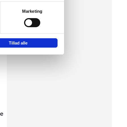
lt
Marketing
ch
Tillad alle
h
ie