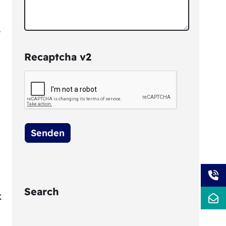
.
Recaptcha v2
Search
k
S