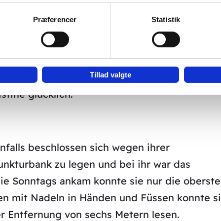
 des Wochenblattes über John gelesen“, erzäh
Præferencer
Statistik
e sich auf Grund geplatzter Blutadern.“
lt ich täglich 2 Behandlungen. Vorher konnte i
Tillad valgte
 Rest verschwand in einem Nebel. Nun kann ic
stine glücklich.
nfalls beschlossen sich wegen ihrer
nkturbank zu legen und bei ihr war das
 sie Sonntags ankam konnte sie nur die oberste
gen mit Nadeln in Händen und Füssen konnte s
ner Entfernung von sechs Metern lesen.