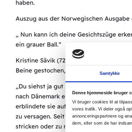
haben.
Auszug aus der Norwegischen Ausgabe
„ Nun kann ich deine Gesichtszüge erke
ein grauer Ball.“
Kristine Sävik (72) strahlt . Der Akupun
Beine gestochen, und zum ersten Mal sei
Samtykke
„Du siehst ja gut aus“, lacht sie John Bo
Denne hjemmeside bruger c
nach Dänemark eingeladen. Die Reise nac
Vi bruger cookies til at tilpas
erblindete sie auf dem einen Auge, drei
vores trafik. Vi deler også 
zu versagen. Seit dieser Zeit hatte sie 
annonceringspartnere og anal
dem, eller som de har indsaml
stricken oder zu nähen.