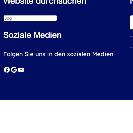
Website durchsuchen
S
e
Soziale Medien
a
r
Folgen Sie uns in den sozialen Medien
c
Facebook
Google
YouTube
h