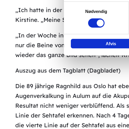
Samtykkevalg
„Ich hatte in der norwegischen Ausgabe
Nødvendig
Kirstine. „Meine Sehkraft verschlechtert
„In der Woche in der ich hier war, erhie
Afvis
nur die Beine von Leuten erkennen, der
wieder das ganze Bild sehen“, lächelt Kri
Auszug aus dem Tagblatt (Dagbladet)
Die 89 jährige Ragnhild aus Oslo hat ebe
Augenverkalkung in Aulum auf die Akupu
Resultat nicht weniger verblüffend. Als
Linie der Sehtafel erkennen. Nach 4 Ta
die vierte Linie auf der Sehtafel aus ei