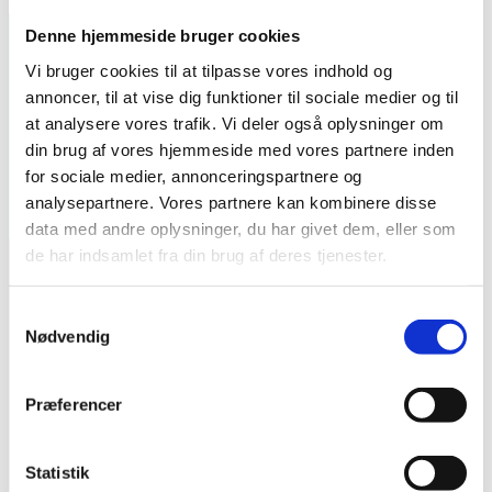
Denne hjemmeside bruger cookies
Let us help you
Vi bruger cookies til at tilpasse vores indhold og
annoncer, til at vise dig funktioner til sociale medier og til
at analysere vores trafik. Vi deler også oplysninger om
Contact us today for a personalized consultation
din brug af vores hjemmeside med vores partnere inden
for sociale medier, annonceringspartnere og
Contact us now
analysepartnere. Vores partnere kan kombinere disse
data med andre oplysninger, du har givet dem, eller som
de har indsamlet fra din brug af deres tjenester.
Contact us
Samtykkevalg
Nødvendig
Appointment booking
+45 97 87 58 00
Office hours 08:30 – 16:00
Præferencer
Aulum
Statistik