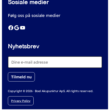
Sosiale medier
a
r
Følg oss på sosiale medier
c
h
Facebook
Google
YouTube
Nyhetsbrev
Copyright © 2026 · Boel Akupunktur ApS. All rights reserved.
Privacy Policy