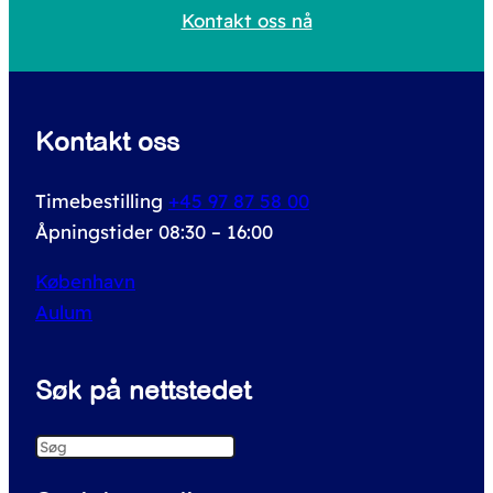
h
Kontakt oss nå
f
o
r
Kontakt oss
:
Timebestilling
+45 97 87 58 00
Åpningstider 08:30 – 16:00
København
Aulum
Søk på nettstedet
S
e