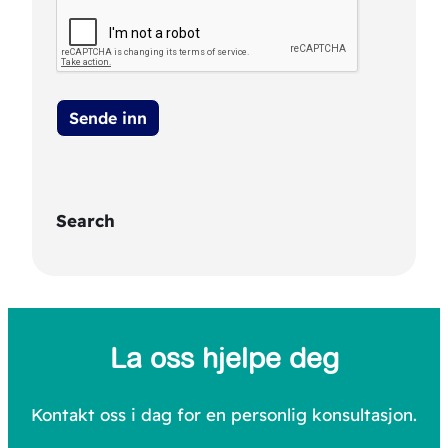
Search
S
e
a
La oss hjelpe deg
r
c
Kontakt oss i dag for en personlig konsultasjon.