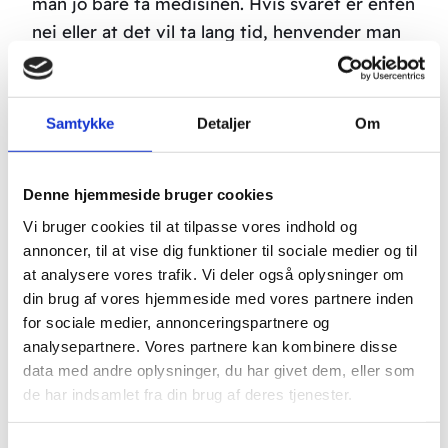
man jo bare ta medisinen. Hvis svaret er enten
nei eller at det vil ta lang tid, henvender man
seg gjerne til en akupunktør (selvfølgelig Boel
Akupunktør).
Samtykke
Detaljer
Om
I de tilfellene hvor man forsøker å gi kjemisk
drepende eller hemmende medisin til en
kronisk lidelse, hvor årsaken ikke kan drepes,
Denne hjemmeside bruger cookies
ender man med å måtte ta kjemisk medisin i
Vi bruger cookies til at tilpasse vores indhold og
måneder, år eller til og med resten av livet.
annoncer, til at vise dig funktioner til sociale medier og til
Det blir dessverre gjort alt, alt for ofte og har
at analysere vores trafik. Vi deler også oplysninger om
din brug af vores hjemmeside med vores partnere inden
resultert i at
medisinske bivirkninger
er den
for sociale medier, annonceringspartnere og
fjerde eller femte største dødsårsaken i
analysepartnere. Vores partnere kan kombinere disse
Norge.
data med andre oplysninger, du har givet dem, eller som
de har indsamlet fra din brug af deres tjenester.
Hvis denne artikkelen har fått deg til å
bestemme deg for å slutte med medisin, må