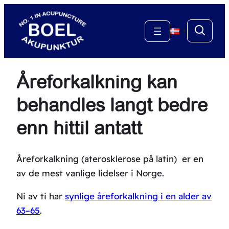
Hopp
til
▼
innhold
Åreforkalkning kan
behandles langt bedre
enn hittil antatt
Åreforkalkning (aterosklerose på latin) er en
av de mest vanlige lidelser i Norge.
Ni av ti har
synlige åreforkalkning i en alder av
63–65
.