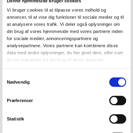
Denne hjemmeside bruger cookies
ikke lenger forsyner med blod. En del av dette
Vi bruger cookies til at tilpasse vores indhold og
opphopete fettet/bindevevet/kalken kan
annoncer, til at vise dig funktioner til sociale medier og til
også løsne og flyte med blodstrømmen.
at analysere vores trafik. Vi deler også oplysninger om
din brug af vores hjemmeside med vores partnere inden
Når den løse klumpen når en blodåre som er så
for sociale medier, annonceringspartnere og
liten at den ikke kan passere, har man fått en
analysepartnere. Vores partnere kan kombinere disse
blodpropp. Blodpropper kan forårsake slag,
data med andre oplysninger, du har givet dem, eller som
blindhet, lammelser og til og med dødsfall, så
de har indsamlet fra din brug af deres tjenester.
det er absolutt ikke noe man skal ta lett på.
Samtykkevalg
Hvordan foregår et
Nødvendig
behandlingsforløp mot
Præferencer
åreforkalkning?
Vi har behandlet åreforkalkning siden 1980-
Statistik
årene og er i dag ganske stolte av våre