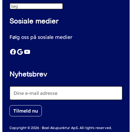
S
e
Sosiale medier
a
r
Følg oss på sosiale medier
c
h
Facebook
Google
YouTube
Nyhetsbrev
Copyright © 2026 · Boel Akupunktur ApS. All rights reserved.