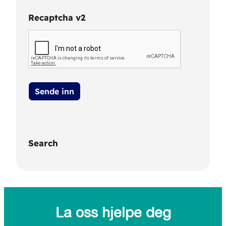
Recaptcha v2
Search
S
e
a
La oss hjelpe deg
r