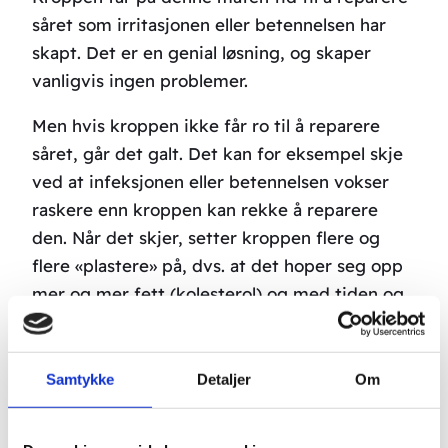
såret som irritasjonen eller betennelsen har
skapt. Det er en genial løsning, og skaper
vanligvis ingen problemer.
Men hvis kroppen ikke får ro til å reparere
såret, går det galt. Det kan for eksempel skje
ved at infeksjonen eller betennelsen vokser
raskere enn kroppen kan rekke å reparere
den. Når det skjer, setter kroppen flere og
flere «plastere» på, dvs. at det hoper seg opp
mer og mer fett (kolesterol) og med tiden og
så vev og kalkavleiringer. Disse avleiringene
kan tilslutt helt tette en blodåre med
katastrofale situasjoner som følge i hjerte,
Samtykke
Detaljer
Om
hjerne, ben eller organer, alt etter hvilket vev
den/de innsnevrete eller helt tette blodårene