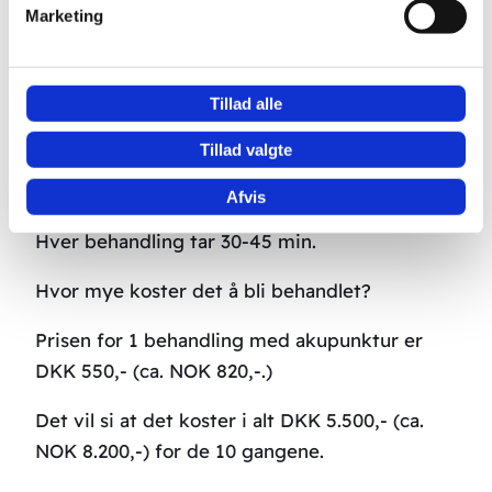
resultater. Man skal ha 5 dages behandling
Marketing
med 2 behandlinger hver dag med akupunktur
raskt etter hverandre. Hvis det deretter er
helt i orden, stopper vi behandlingen. Det gjør
Tillad alle
vi også i de tilfellene hvor det ikke er bedre i
Tillad valgte
det hele tatt. Er det en bedring, men det ikke
er helt bra ennå, vil vi gjerne behandle mer.
Afvis
Hver behandling tar 30-45 min.
Hvor mye koster det å bli behandlet?
Prisen for 1 behandling med akupunktur er
DKK 550,- (ca. NOK 820,-.)
Det vil si at det koster i alt DKK 5.500,- (ca.
NOK 8.200,-) for de 10 gangene.