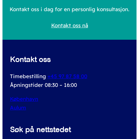
c
Kontakt oss i dag for en personlig konsultasjon.
h
Kontakt oss nå
f
o
r
Kontakt oss
:
Timebestilling
+45 97 87 58 00
Åpningstider 08:30 – 16:00
København
Aulum
Søk på nettstedet