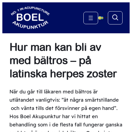
Hoppa
till
▼
innehåll
Hur man kan bli av
med bältros – på
latinska herpes zoster
När du går till läkaren med bältros är
utlåtandet vanligtvis: ”ät några smärtstillande
och vänta tills det försvinner på egen hand”.
Hos Boel Akupunktur har vi hittat en
behandling som i de flesta fall fungerar ganska