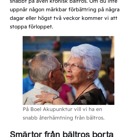
snabbt på även kronisk bältros. Om du inte
uppnår någon märkbar förbättring på några
dagar eller högst två veckor kommer vi att
stoppa förloppet.
På Boel Akupunktur vill vi ha en
snabb återhämtning från bältros.
Smärtor från bältros borta