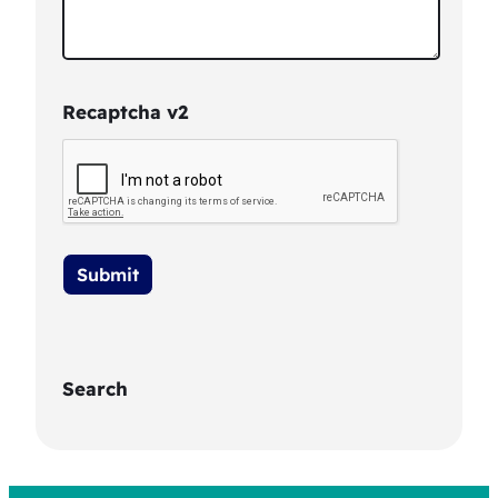
Recaptcha v2
Search
S
e