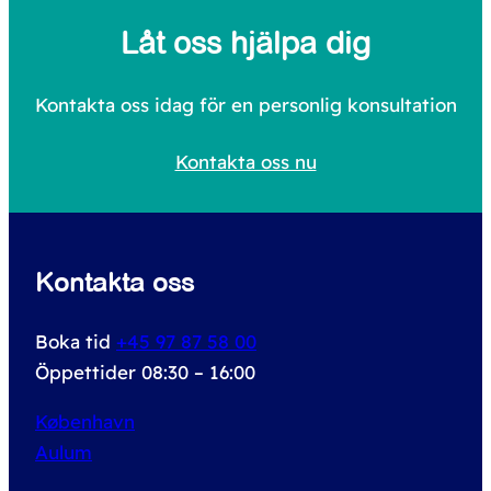
a
Låt oss hjälpa dig
r
c
Kontakta oss idag för en personlig konsultation
h
Kontakta oss nu
f
o
r
Kontakta oss
:
Boka tid
+45 97 87 58 00
Öppettider 08:30 – 16:00
København
Aulum