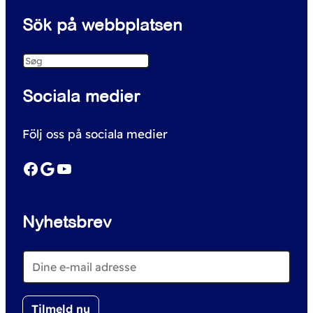
Sök på webbplatsen
S
e
Sociala medier
a
r
Följ oss på sociala medier
c
h
Facebook
Google
YouTube
Nyhetsbrev