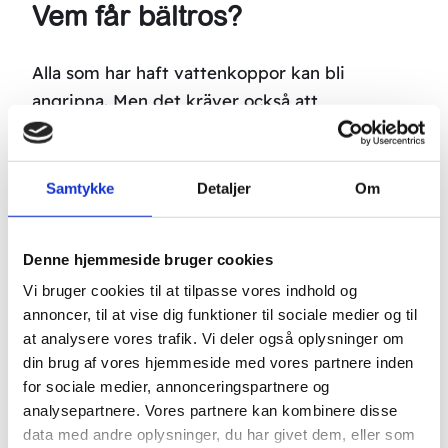
Vem får bältros?
Alla som har haft vattenkoppor kan bli
angripna. Men det kräver också att
immunsystemet är försvagat. När du blir äldre
och svagare ökar risken. 10-20% av
befolkningen får bältros, men de allra flesta är
Samtykke
Detaljer
Om
äldre än 60 år. Ju äldre man är när man får det,
desto större är risken för att smärtan blir
Denne hjemmeside bruger cookies
kronisk.
Vi bruger cookies til at tilpasse vores indhold og
Lyckligtvis spelar inte ålder någon roll för
annoncer, til at vise dig funktioner til sociale medier og til
at analysere vores trafik. Vi deler også oplysninger om
behandling med Boel Akupunktur.
din brug af vores hjemmeside med vores partnere inden
for sociale medier, annonceringspartnere og
Kan stress orsaka bältros?
analysepartnere. Vores partnere kan kombinere disse
data med andre oplysninger, du har givet dem, eller som