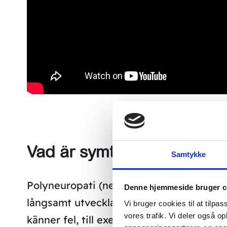
Vad är symtomen på polyn
Samtykke
Polyneuropati (nervinflammation) börjar
Denne hjemmeside bruger c
långsamt utvecklas till en känsla av ”att
Vi bruger cookies til at tilpas
vores trafik. Vi deler også 
känner fel, till exempel kan kalla fötter