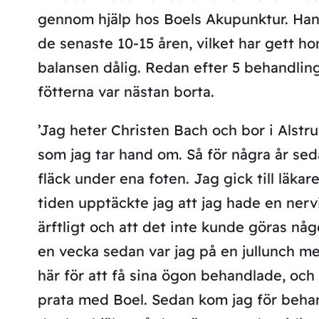
gennom hjälp hos Boels Akupunktur. Han h
de senaste 10-15 åren, vilket har gett h
balansen dålig. Redan efter 5 behandlin
fötterna var nästan borta.
’Jag heter Christen Bach och bor i Alstru
som jag tar hand om. Så för några år seda
fläck under ena foten. Jag gick till läka
tiden upptäckte jag att jag hade en nervi
ärftligt och att det inte kunde göras någo
en vecka sedan var jag på en jullunch 
här för att få sina ögon behandlade, och
prata med Boel. Sedan kom jag för behand