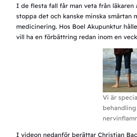
I de flesta fall får man veta från läkare
stoppa det och kanske minska smärtan me
medicinering. Hos Boel Akupunktur håller
vill ha en förbättring redan inom en vecka
Vi är specia
behandling
nervinflam
I videon nedanför berättar Christian Bac