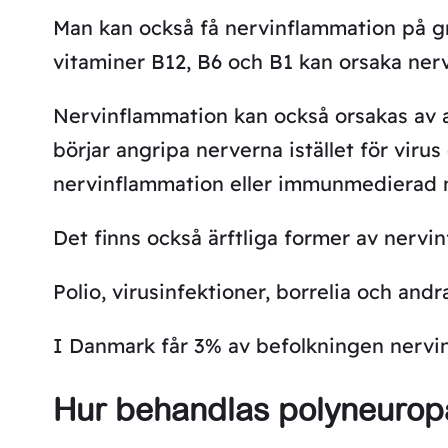
Man kan också få nervinflammation på gru
vitaminer B12, B6 och B1 kan orsaka ner
Nervinflammation kan också orsakas av 
börjar angripa nerverna istället för viru
nervinflammation eller immunmedierad 
Det finns också ärftliga former av nervi
Polio, virusinfektioner, borrelia och an
I Danmark får 3% av befolkningen nervi
Hur behandlas polyneurop