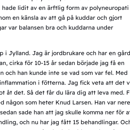
ade lidit av en ärftlig form av polyneuropati
onom en känsla av att gå på kuddar och gjort
gar var balansen bra och kuddarna under
p i Jylland. Jag är jordbrukare och har en går
n, cirka för 10-15 år sedan började jag få en
ren och han kunde inte se vad som var fel. Med
nflammation i fötterna. Jag fick veta att det v
t åt det. Så det får du lära dig att leva med. 
med någon som heter Knud Larsen. Han var ner
 sedan sade han att jag skulle komma ner för a
ling, och nu har jag fått 15 behandlingar. Oc