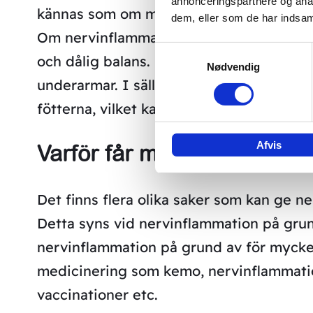
annonceringspartnere og anal
kännas som om man har en sten i sina sko
dem, eller som de har indsaml
Om nervinflammationen blir allvarligare 
Samtykkevalg
och dålig balans. Hos vissa når den hela
Nødvendig
underarmar. I sällsynta fall förlorar du k
fötterna, vilket kan vara mycket smärtsa
Afvis
Varför får man polyneuropa
Det finns flera olika saker som kan ge ne
Detta syns vid nervinflammation på grun
nervinflammation på grund av för mycke
medicinering som kemo, nervinflammatio
vaccinationer etc.