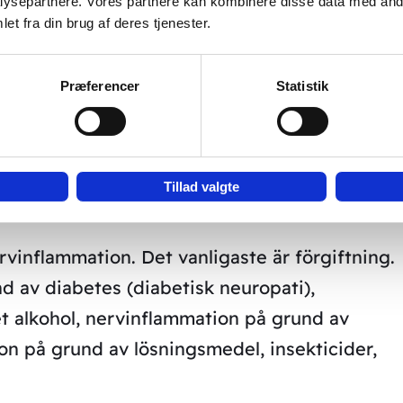
ysepartnere. Vores partnere kan kombinere disse data med andr
r, men när man letar efter den finns det inge
et fra din brug af deres tjenester.
kan du få kraftigt skärande smärtor i fötterna
 vägen upp till knäna och kan angripa händer 
Præferencer
Statistik
raften i musklerna och benen ”kollapsar” i
mt.
Tillad valgte
ti?
rvinflammation. Det vanligaste är förgiftning.
d av diabetes (diabetisk neuropati),
t alkohol, nervinflammation på grund av
n på grund av lösningsmedel, insekticider,