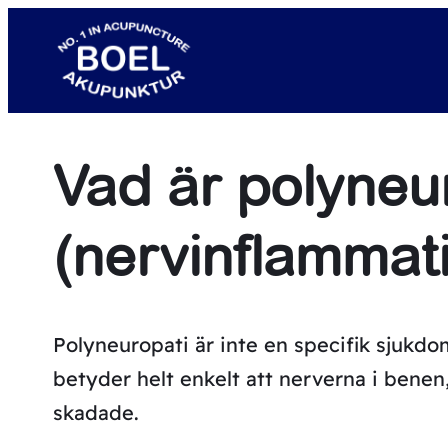
Hoppa
till
innehåll
Vad är polyneu
(nervinflammat
Polyneuropati är inte en specifik sjukdo
betyder helt enkelt att nerverna i benen, 
skadade.