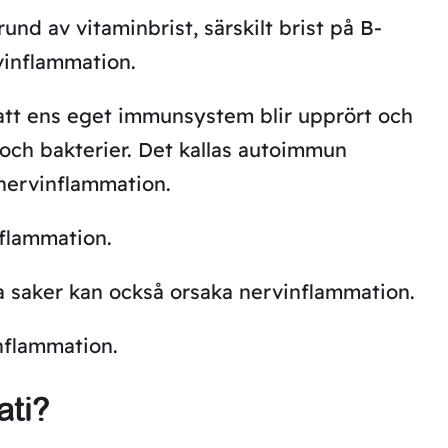
nd av vitaminbrist, särskilt brist på B-
vinflammation.
att ens eget immunsystem blir upprört och
s och bakterier. Det kallas autoimmun
nervinflammation.
nflammation.
dra saker kan också orsaka nervinflammation.
nflammation.
ati?