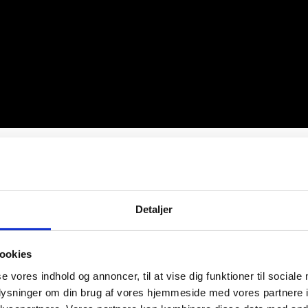
europati?
Detaljer
 hos de flesta i fötterna med en domning som
ookies
 gå på bomull”. Det kan också resultera i att ma
se vores indhold og annoncer, til at vise dig funktioner til sociale
oplysninger om din brug af vores hjemmeside med vores partnere i
 kännas heta och tvärtom. När man går kan det