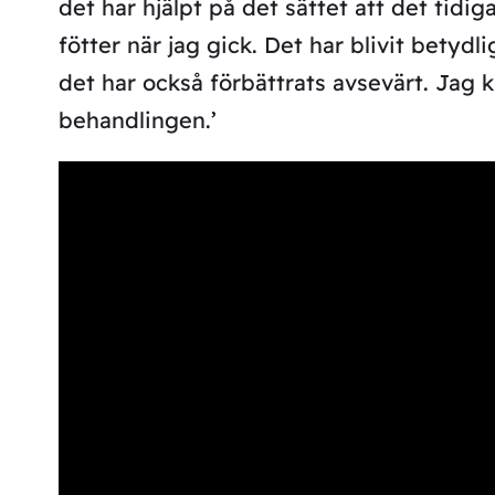
det har hjälpt på det sättet att det tid
fötter när jag gick. Det har blivit betyd
det har också förbättrats avsevärt.
Jag k
behandlingen.’