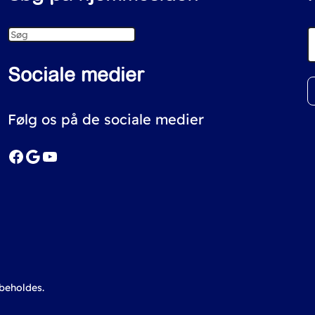
S
e
Sociale medier
a
r
Følg os på de sociale medier
c
Facebook
Google
YouTube
h
rbeholdes.