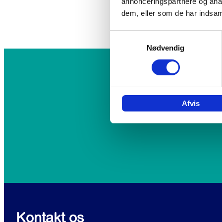
annonceringspartnere og anal
dem, eller som de har indsaml
Samtykkevalg
Nødvendig
Afvis
Kontakt os