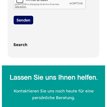
Search
S
e
a
Lassen Sie uns Ihnen helfen.
r
c
Kontaktieren Sie uns noch heute für eine
persönliche Beratung.
h