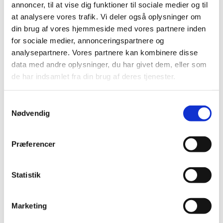
annoncer, til at vise dig funktioner til sociale medier og til
Augen gestochen, wohl aber in die Stirn.
at analysere vores trafik. Vi deler også oplysninger om
din brug af vores hjemmeside med vores partnere inden
Die Erfolgsrate liegt heute bei 70%. Das heißt,
for sociale medier, annonceringspartnere og
zumindest verschlimmert sich die Erkrankung
analysepartnere. Vores partnere kan kombinere disse
nicht. Das ist bei degenerativen
data med andre oplysninger, du har givet dem, eller som
de har indsamlet fra din brug af deres tjenester.
Erkrankungen, die gesetzmäßig fortschreiten,
schon ein großer Erfolg. Häufig bessert sich
Samtykkevalg
aber das Sehvermögen erheblich, manchmal
Nødvendig
bis zur völligen Wiederherstellung.
Es kann nicht allen geholfen werden, aber
Præferencer
doch sehr vielen. Da die Behandlung völlig
ungefährlich ist, lohnt sich ein Versuch
Statistik
beinahe immer.
Marketing