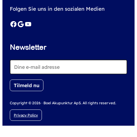
r
Folgen Sie uns in den sozialen Medien
c
h
Facebook
Google
YouTube
Newsletter
Copyright © 2026 · Boel Akupunktur ApS. All rights reserved.
Privacy Policy