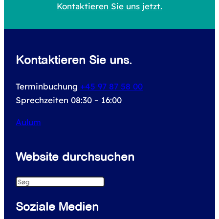
f
Kontaktieren Sie uns jetzt.
o
r
:
Kontaktieren Sie uns.
Terminbuchung
+45 97 87 58 00
Sprechzeiten 08:30 – 16:00
Aulum
Website durchsuchen
S
e
Soziale Medien
a