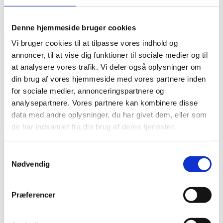
Denne hjemmeside bruger cookies
Vi bruger cookies til at tilpasse vores indhold og
Let us help you
annoncer, til at vise dig funktioner til sociale medier og til
at analysere vores trafik. Vi deler også oplysninger om
din brug af vores hjemmeside med vores partnere inden
Contact us today for a personalized consultation
for sociale medier, annonceringspartnere og
analysepartnere. Vores partnere kan kombinere disse
Contact us now
data med andre oplysninger, du har givet dem, eller som
de har indsamlet fra din brug af deres tjenester.
Samtykkevalg
Contact us
Nødvendig
Appointment booking
+45 97 87 58 00
Præferencer
Office hours 08:30 – 16:00