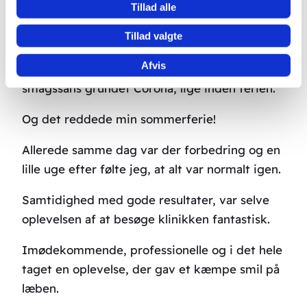
Tillad alle
TAK “
Tillad valgte
mvh Lene
Afvis
“Jeg blev behandlet for manglende lugte- &
smagssans grundet Corona, lige inden ferien.
Og det reddede min sommerferie!
Allerede samme dag var der forbedring og en
lille uge efter følte jeg, at alt var normalt igen.
Samtidighed med gode resultater, var selve
oplevelsen af at besøge klinikken fantastisk.
Imødekommende, professionelle og i det hele
taget en oplevelse, der gav et kæmpe smil på
læben.