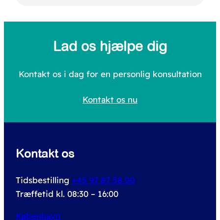
S
e
a
Lad os hjælpe dig
r
c
Kontakt os i dag for en personlig konsultation
h
Kontakt os nu
f
o
r
Kontakt os
:
Tidsbestilling
+45 97 87 58 00
Træffetid kl. 08:30 – 16:00
København