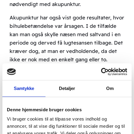
nødvendigt med akupunktur.
Akupunktur har også vist gode resultater, hvor
bihulebetændelse var årsagen. I de tilfælde
kan man også skylle næsen med saltvand i en
periode og derved få lugtesansen tilbage. Det
kræver dog, at man er vedholdende, da det
ikke er nok med en enkelt gang eller to.
Har man mistet lugte- og smagssansen efter
et hovedtraume (hjernerystelse, kraniebrud
Samtykke
Detaljer
Om
og lignende), har akupunkturen også vist gode
resultater.
Denne hjemmeside bruger cookies
Udtalelser fra patienter:
Vi bruger cookies til at tilpasse vores indhold og
annoncer, til at vise dig funktioner til sociale medier og til
“Har modtaget 10 behandlinger for
at analysere vores trafik. Vi deler også oplysninger om