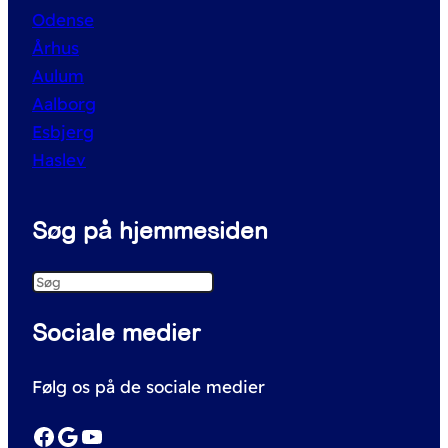
Odense
Århus
Aulum
Aalborg
Esbjerg
Haslev
Søg på hjemmesiden
S
e
Sociale medier
a
r
Følg os på de sociale medier
c
h
Facebook
Google
YouTube