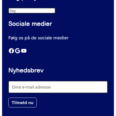
S
e
Sociale medier
a
r
Følg os på de sociale medier
c
h
Facebook
Google
YouTube
Nyhedsbrev