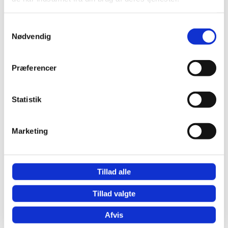
Bestil tid hos Boel Akupunktur
— 7 klinikker i
Samtykkevalg
Danmark.
Nødvendig
Forskning & kilder
Præferencer
Sundhed.dk — Apopleksi-genoptræning
Statistik
NCCIH — Acupuncture: Effectiveness and
Safety
PubMed — Akupunktur ved stroke-
Marketing
rehabilitering
Tillad alle
Kontakt os
Tillad valgte
Afvis