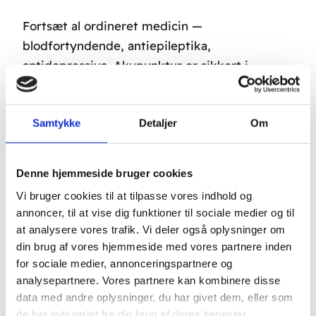
Fortsæt al ordineret medicin —
blodfortyndende, antiepileptika,
antidepressiva. Akupunktur er sikkert i
kombination med standardmedicin.
Ofte stillede spørgsmål
Samtykke
Detaljer
Om
Kan akupunktur kurere en hjerneskade?
Nej
Denne hjemmeside bruger cookies
— men kan markant forbedre
Vi bruger cookies til at tilpasse vores indhold og
rehabiliteringsresultatet og livskvalitet.
annoncer, til at vise dig funktioner til sociale medier og til
at analysere vores trafik. Vi deler også oplysninger om
Hvor sent kan man starte?
Aldrig for sent. Vi
din brug af vores hjemmeside med vores partnere inden
har set forbedring flere år efter primær skade.
for sociale medier, annonceringspartnere og
analysepartnere. Vores partnere kan kombinere disse
Får jeg tilskud?
Ja, som RAB-godkendt klinik
data med andre oplysninger, du har givet dem, eller som
via Sygeforsikringen Danmark.
de har indsamlet fra din brug af deres tjenester.