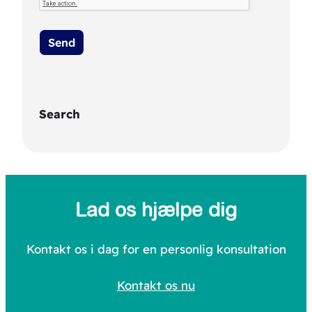
Search
S
e
a
Lad os hjælpe dig
r
c
Kontakt os i dag for en personlig konsultation
h
Kontakt os nu
f