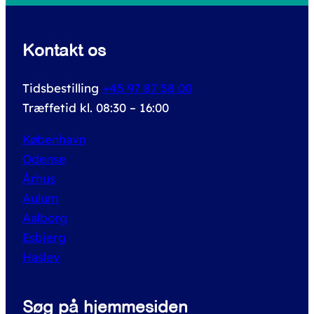
o
r
Kontakt os
:
Tidsbestilling
+45 97 87 58 00
Træffetid kl. 08:30 – 16:00
København
Odense
Århus
Aulum
Aalborg
Esbjerg
Haslev
Søg på hjemmesiden