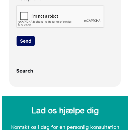
Search
S
e
a
Lad os hjælpe dig
r
c
Kontakt os i dag for en personlig konsultation