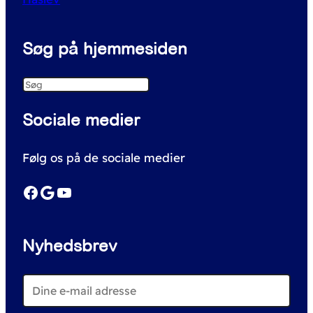
Søg på hjemmesiden
S
e
Sociale medier
a
r
Følg os på de sociale medier
c
h
Facebook
Google
YouTube
Nyhedsbrev