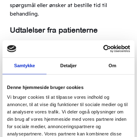
spørgsmål eller ønsker at bestille tid til
behandling.
Udtalelser fra patienterne
“Hovedpine / Migræne.
Vil gerne dele min gode oplevelse med Boel
Samtykke
Detaljer
Om
Akupunktur
Havde haft daglige problemer med hovedpine
Denne hjemmeside bruger cookies
…Som nogle gange blev til migræne.
Vi bruger cookies til at tilpasse vores indhold og
annoncer, til at vise dig funktioner til sociale medier og til
Ringede og snakkede med Boel Akupunktur
at analysere vores trafik. Vi deler også oplysninger om
først og blev enige med dem om at prøve 5
din brug af vores hjemmeside med vores partnere inden
behandlinger i samme uge .
for sociale medier, annonceringspartnere og
analysepartnere. Vores partnere kan kombinere disse
Behandlingen forløb over 5 hverdage