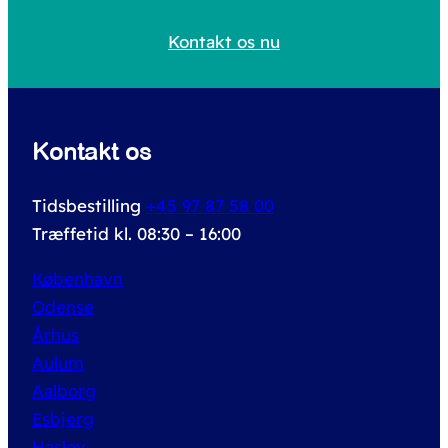
h
Kontakt os nu
f
o
r
Kontakt os
:
Tidsbestilling
+45 97 87 58 00
Træffetid kl. 08:30 – 16:00
København
Odense
Århus
Aulum
Aalborg
Esbjerg
Haslev