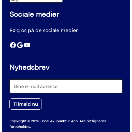
e
Sociale medier
a
r
Følg os på de sociale medier
c
h
Facebook
Google
YouTube
Nyhedsbrev
Copyright © 2026 · Boel Akupunktur ApS. Alle rettigheder
forbeholdes.