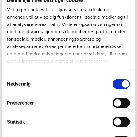
Vi bruger cookies til at tilpasse vores indhold og
En behandling med akupunktur koster kr 550,-
annoncer, til at vise dig funktioner til sociale medier og til
det vil sige i alt kr 2750,- for de 5 gange.
at analysere vores trafik. Vi deler også oplysninger om
Sygeforsikringen Danmark
giver tilskud.
din brug af vores hjemmeside med vores partnere inden
for sociale medier, annonceringspartnere og
De fleste private sundhedsforsikringer
analysepartnere. Vores partnere kan kombinere disse
dækker hele forløbet.
data med andre oplysninger, du har givet dem, eller som
de har indsamlet fra din brug af deres tjenester.
Her kan du læse mere om
vores priser.
Samtykkevalg
Hvor får jeg svar på spørgsmål til
Nødvendig
behandlingen?
Præferencer
Statistik