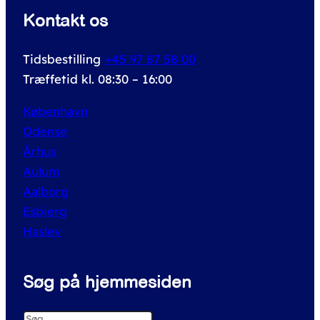
r
Kontakt os
:
Tidsbestilling
+45 97 87 58 00
Træffetid kl. 08:30 – 16:00
København
Odense
Århus
Aulum
Aalborg
Esbjerg
Haslev
Søg på hjemmesiden
S