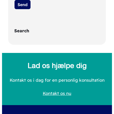
Search
S
e
a
Lad os hjælpe dig
r
c
Kontakt os i dag for en personlig konsultation
h
Kontakt os nu
f
o