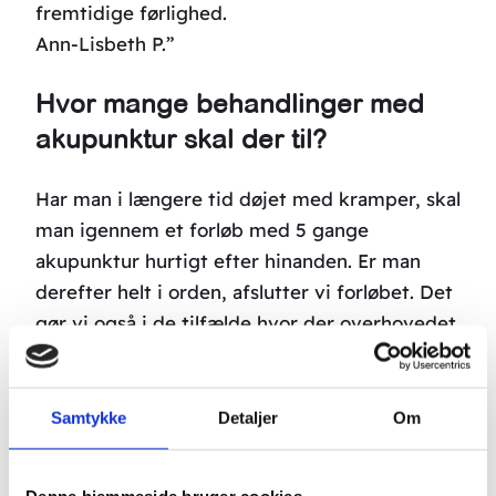
fremtidige førlighed.
Ann-Lisbeth P.”
Hvor mange behandlinger med
akupunktur skal der til?
Har man i længere tid døjet med kramper, skal
man igennem et forløb med 5 gange
akupunktur hurtigt efter hinanden. Er man
derefter helt i orden, afslutter vi forløbet. Det
gør vi også i de tilfælde hvor der overhovedet
ikke er nogen bedring. Er det bedre efter de 5
gange, men ikke helt godt, vil vi gerne
behandle mere.
Samtykke
Detaljer
Om
Prisen på behandlingerne
Denne hjemmeside bruger cookies