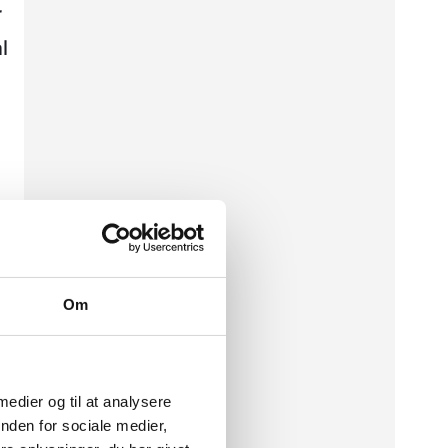
r
l
Om
g
 medier og til at analysere
nden for sociale medier,