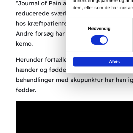
annonceringspartnere og anal
“Journal of Pain and Symptom Managemen
dem, eller som de har indsaml
reducerede sværhedsgraden af symptom
Samtykkevalg
hos kræftpatienter, der gennemgik kemo
Nødvendig
Andre forsøg har vist glimrende result
kemo.
Herunder fortæller Per, hvordan akupunkt
Afvis
hænder og fødder samt dårlig balance f
behandlinger med akupunktur har han ig
fødder.