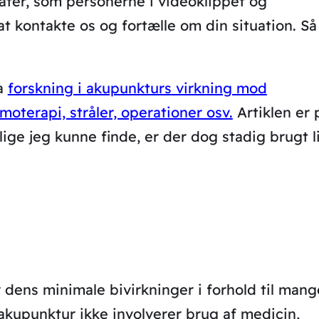
ater, som personerne i videoklippet og
at kontakte os og fortælle om din situation. Så
ra
forskning i
akupunkturs
virkning mod
moterapi, stråler, operationer osv.
Artiklen er 
ige jeg kunne finde, er der dog stadig brugt l
 dens minimale bivirkninger i forhold til mang
kupunktur ikke involverer brug af medicin,