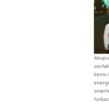
Akupu
senføl
kemo 
energi
smerte
forbed