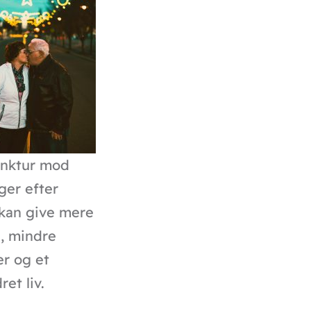
nktur mod
ger efter
kan give mere
, mindre
r og et
ret liv.