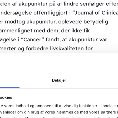
kten af akupunktur på at lindre senfølger efte
ndersøgelse offentliggjort i “Journal of Clinica
der modtog akupunktur, oplevede betydelig
sammenlignet med dem, der ikke fik
gelse i “Cancer” fandt, at akupunktur var
 smerter og forbedre livskvaliteten for
er og senfølger efter
Detaljer
ookies
øgt effekten af akupunktur mod bivirkninger o
se vores indhold og annoncer, til at vise dig funktioner til sociale
rne er gode. En metaanalyse offentliggjort i
oplysninger om din brug af vores hjemmeside med vores partnere i