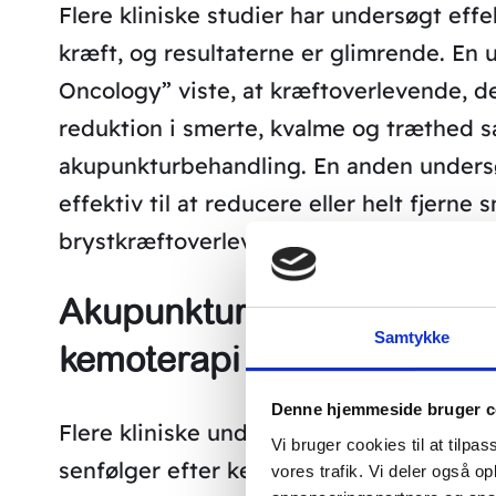
Flere kliniske studier har undersøgt effe
kræft, og resultaterne er glimrende. En u
Oncology” viste, at kræftoverlevende, 
reduktion i smerte, kvalme og træthed 
akupunkturbehandling. En anden undersø
effektiv til at reducere eller helt fjerne
brystkræftoverlevende.
Akupunktur mod bivirkning
Samtykke
kemoterapi
Denne hjemmeside bruger c
Flere kliniske undersøgelser har unders
Vi bruger cookies til at tilpas
senfølger efter kemoterapi, og resultate
vores trafik. Vi deler også 