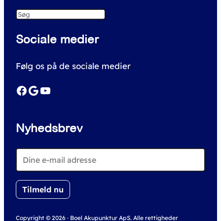
S
e
Sociale medier
a
r
Følg os på de sociale medier
c
h
Facebook
Google
YouTube
Nyhedsbrev
Copyright © 2026 · Boel Akupunktur ApS. Alle rettigheder