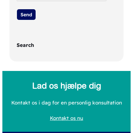
Search
S
e
a
Lad os hjælpe dig
r
c
Kontakt os i dag for en personlig konsultation
h
Kontakt os nu
f