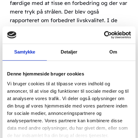
færdige med at tisse en forbedring og der var
mere tryk på strålen. Der blev også
rapporteret om forbedret livskvalitet. I de
forsøg, hvor man målte PSA tallene ved hjælp
af blodprøver, var de også forbedret.
PSA betyder (Prostata Specifikt Antigen) og
Samtykke
Detaljer
Om
dannes i prostata. PSA-tallet stiger typisk ved
forskellige sygdomme i prostata.
Denne hjemmeside bruger cookies
Du kan læse resultaterne af forsøgene her
.
Det
Vi bruger cookies til at tilpasse vores indhold og
er desværre skrevet på en blanding af engelsk
annoncer, til at vise dig funktioner til sociale medier og til
og forskersprog.
at analysere vores trafik. Vi deler også oplysninger om
din brug af vores hjemmeside med vores partnere inden
Hvad er prostata?
for sociale medier, annonceringspartnere og
analysepartnere. Vores partnere kan kombinere disse
Prostata er en kirtel, der sidder rundt om
data med andre oplysninger, du har givet dem, eller som
de har indsamlet fra din brug af deres tjenester.
urinrøret under blæren. Dens formål er at