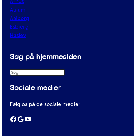
Århus
Aulum
Aalborg
Esbjerg
Haslev
Søg på hjemmesiden
S
e
Sociale medier
a
r
Følg os på de sociale medier
c
h
Facebook
Google
YouTube