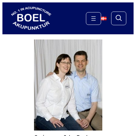
Spring
til
▼
indhold