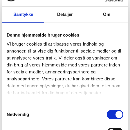
der kan afhjælpe de mentale faktorer som
forårsager sygdomme.
Samtykke
Detaljer
Om
Hver for sig ville de være eksperter på deres
område, og tilsammen skal de kunne afhjælpe
Denne hjemmeside bruger cookies
alle de af kroppens lidelser, der er fysisk
Vi bruger cookies til at tilpasse vores indhold og
mulige at helbrede.
annoncer, til at vise dig funktioner til sociale medier og til
at analysere vores trafik. Vi deler også oplysninger om
Dette er min drøm. Nogle vil sige, at det er
din brug af vores hjemmeside med vores partnere inden
umuligt at opnå. Det kan godt være, at det
for sociale medier, annonceringspartnere og
ikke bliver i min tid, men så håber jeg, at der
analysepartnere. Vores partnere kan kombinere disse
er andre, der vil bære faklen videre, så vi en
data med andre oplysninger, du har givet dem, eller som
dag har Optimale Sygehuse i alle verdens
de har indsamlet fra din brug af deres tjenester.
lande.
Samtykkevalg
Kærlig hilsen
Nødvendig
John Boel Jr.