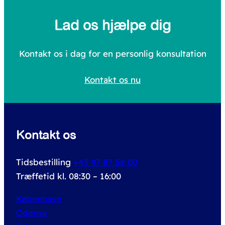
a
Lad os hjælpe dig
r
c
Kontakt os i dag for en personlig konsultation
h
Kontakt os nu
f
o
r
Kontakt os
:
Tidsbestilling
+45 97 87 58 00
Træffetid kl. 08:30 – 16:00
København
Odense