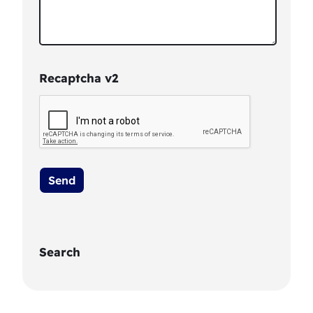
Recaptcha v2
Search
S
e