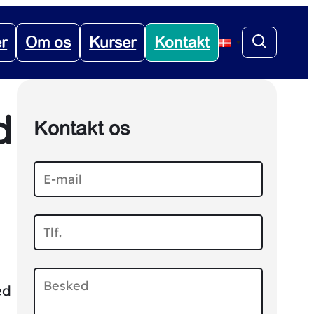
er
Om os
Kurser
Kontakt
▼
d
Kontakt os
ed