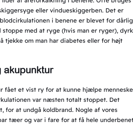
 lider af åreforkalkning i benene. Ofte bruges
iggersyge eller vindueskiggerben. Det er
lodcirkulationen i benene er blevet for dårlig
l stoppe med at ryge (hvis man er ryger), dyr
 tjekke om man har diabetes eller for højt
g akupunktur
r fået et vist ry for at kunne hjælpe menneske
rkulationen var næsten totalt stoppet. Det
et, for at undgå koldbrand. Nogle af vores
par tæer og var i fare for at få hele underbene