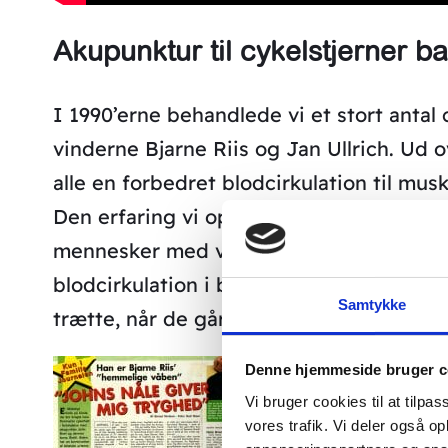
Akupunktur til cykelstjerner b
I 1990’erne behandlede vi et stort antal
vinderne Bjarne Riis og Jan Ullrich. Ud 
alle en forbedret blodcirkulation til mus
Den erfaring vi opnåede med cykelryttern
mennesker med vindueskiggersyndrom. I 
blodcirkulation i benene lige fra folk, s
Samtykke
trætte, når de går, til folk som er i fare 
Denne hjemmeside bruger c
Vi bruger cookies til at tilpas
vores trafik. Vi deler også 