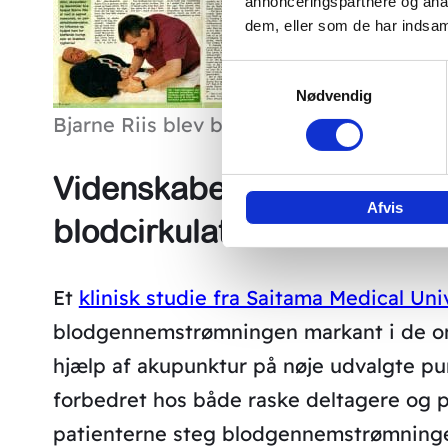
annonceringspartnere og anal
dem, eller som de har indsaml
Samtykkevalg
Nødvendig
Bjarne Riis blev behandlet af akupunktør
Videnskabelig dokumentere
Afvis
blodcirkulation
Et
klinisk studie fra Saitama Medical Uni
blodgennemstrømningen markant i de områ
hjælp af akupunktur på nøje udvalgte pu
forbedret hos både raske deltagere og p
patienterne steg blodgennemstrømningen