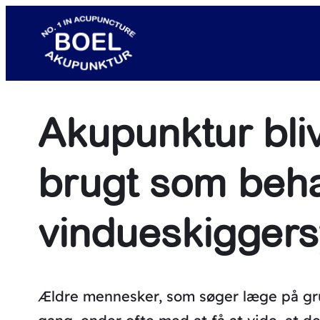
Spring
til
indhold
Akupunktur bliv
brugt som beh
vindueskigger
Ældre mennesker, som søger læge på grund