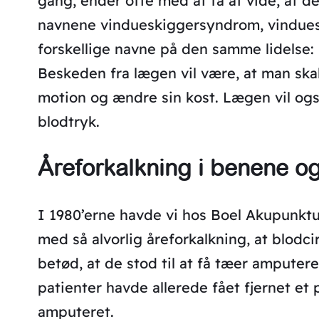
gang, ender ofte med at få at vide, at de
navnene vindueskiggersyndrom, vinduesk
forskellige navne på den samme lidelse: b
Beskeden fra lægen vil være, at man ska
motion og ændre sin kost. Lægen vil også
blodtryk.
Åreforkalkning i benene o
I 1980’erne havde vi hos Boel Akupunktu
med så alvorlig åreforkalkning, at blodci
betød, at de stod til at få tæer amputer
patienter havde allerede fået fjernet et 
amputeret.