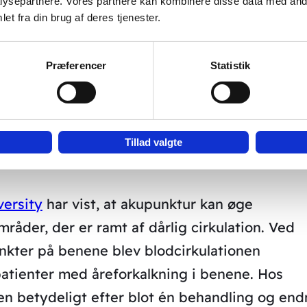
ysepartnere. Vores partnere kan kombinere disse data med andr
et fra din brug af deres tjenester.
Præferencer
Statistik
 John Boel, når han var skadet eller syg.
t effekt: Forbedret
Tillad valgte
versity
har vist, at akupunktur kan øge
der, der er ramt af dårlig cirkulation. Ved
nkter på benene blev blodcirkulationen
atienter med åreforkalkning i benene. Hos
 betydeligt efter blot én behandling og end