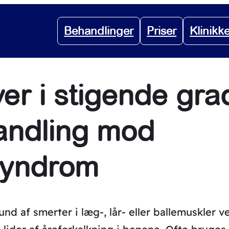
Behandlinger
Priser
Klinikk
er i stigende gra
andling mod
syndrom
 af smerter i læg-, lår- eller ballemuskler v