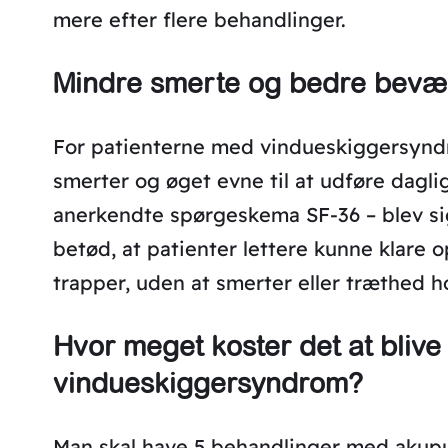
mere efter flere behandlinger.
Mindre smerte og bedre bevæ
For patienterne med vindueskiggersynd
smerter og øget evne til at udføre daglig
anerkendte spørgeskema SF-36 – blev sig
betød, at patienter lettere kunne klare 
trapper, uden at smerter eller træthed h
Hvor meget koster det at blive
vindueskiggersyndrom?
Man skal have 5 behandlinger med akupu