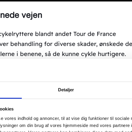
anede vejen
 cykelryttere blandt andet Tour de France
over behandling for diverse skader, ønskede d
klerne i benene, så de kunne cykle hurtigere.
e viste sig at kunne bruges til at hjælpe
dag behandler vi alle grader af nedsat
om blot føler at deres muskler i benene bliver
Detaljer
for koldbrand i tæerne.
ookies
se vores indhold og annoncer, til at vise dig funktioner til sociale
oplysninger om din brug af vores hjemmeside med vores partnere i