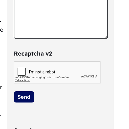
.
ke
Recaptcha v2
r
t