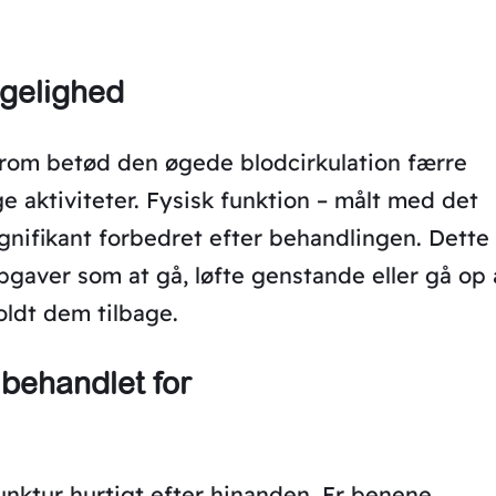
gelighed
rom betød den øgede blodcirkulation færre
e aktiviteter. Fysisk funktion – målt med det
nifikant forbedret efter behandlingen. Dette
opgaver som at gå, løfte genstande eller gå op
oldt dem tilbage.
 behandlet for
nktur hurtigt efter hinanden. Er benene